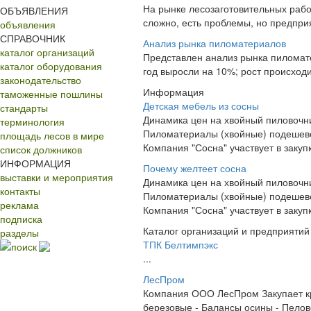
На рынке лесозаготовительных раб
ОБЪЯВЛЕНИЯ
сложно, есть проблемы, но предприя
объявления
СПРАВОЧНИК
Анализ рынка пиломатериалов
каталог организаций
Представлен анализ рынка пиломате
каталог оборудования
год выросли на 10%; рост происходи
законодательство
Информация
таможенные пошлины
Детская мебель из сосны
стандарты
Динамика цен на хвойный пиловочн
терминология
Пиломатериалы (хвойные) подешев
площадь лесов в мире
Компания "Сосна" участвует в заку
список должников
ИНФОРМАЦИЯ
Почему желтеет сосна
выставки и мероприятия
Динамика цен на хвойный пиловочн
контакты
Пиломатериалы (хвойные) подешев
реклама
Компания "Сосна" участвует в заку
подписка
Каталог организаций и предприятий
разделы
ТПК Белтимпэкс
поиск
...
ЛесПром
Компания ООО ЛесПром Закупает кру
березовые - Балансы осины - Пеловоч