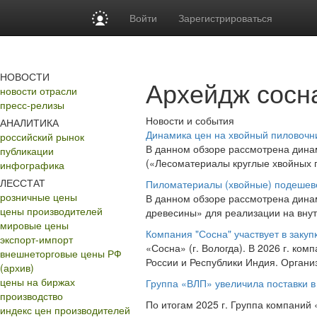
Войти
Зарегистрироваться
НОВОСТИ
Архейдж сосн
новости отрасли
пресс-релизы
Новости и события
АНАЛИТИКА
Динамика цен на хвойный пиловочн
российский рынок
В данном обзоре рассмотрена динам
публикации
(«Лесоматериалы круглые хвойных по
инфографика
ЛЕССТАТ
Пиломатериалы (хвойные) подешев
розничные цены
В данном обзоре рассмотрена дина
цены производителей
древесины» для реализации на внут
мировые цены
Компания "Сосна" участвует в заку
экспорт-импорт
«Сосна» (г. Вологда). В 2026 г. ко
внешнеторговые цены РФ
России и Республики Индия. Органи
(архив)
цены на биржах
Группа «ВЛП» увеличила поставки 
производство
По итогам 2025 г. Группа компаний 
индекс цен производителей