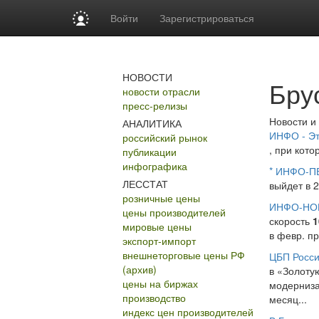
Войти
Зарегистрироваться
НОВОСТИ
Бру
новости отрасли
пресс-релизы
Новости и
АНАЛИТИКА
ИНФО - Эт
российский рынок
, при кот
публикации
инфографика
* ИНФО-П
ЛЕССТАТ
выйдет в 2
розничные цены
ИНФО-НО
цены производителей
скорость
1
мировые цены
в февр. п
экспорт-импорт
внешнеторговые цены РФ
ЦБП Росси
(архив)
в «Золоту
цены на биржах
модерниза
производство
месяц...
индекс цен производителей