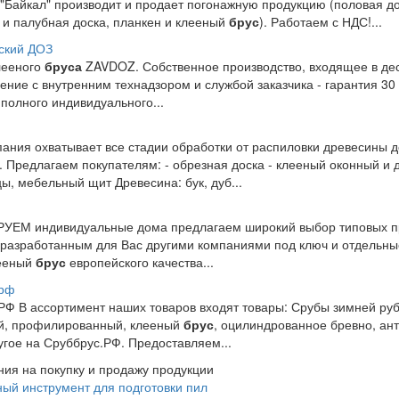
"Байкал" производит и продает погонажную продукцию (половая до
 и палубная доска, планкен и клееный
брус
). Работаем с НДС!...
ский ДОЗ
лееного
бруса
ZAVDOZ. Собственное производство, входящее в дес
ение с внутренним технадзором и службой заказчика - гарантия 30
 полного индивидуального...
ания охватывает все стадии обработки от распиловки древесины д
. Предлагаем покупателям: - обрезная доска - клееный оконный и
ы, мебельный щит Древесина: бук, дуб...
ЕМ индивидуальные дома предлагаем широкий выбор типовых пр
 разработанным для Вас другими компаниями под ключ и отдельн
лееный
брус
европейского качества...
.рф
РФ В ассортимент наших товаров входят товары: Срубы зимней руб
й, профилированный, клееный
брус
, оцилиндрованное бревно, ан
угое на Сруббрус.РФ. Предоставляем...
ия на покупку и продажу продукции
ый инструмент для подготовки пил