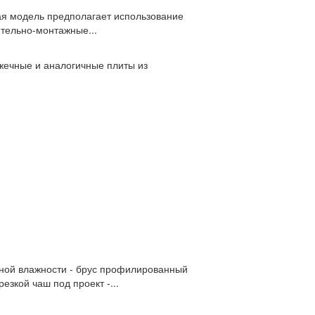
вая модель предполагает использование
ительно-монтажные...
жечные и аналогичные плиты из
нной влажности - брус профилированный
зкой чаш под проект -...