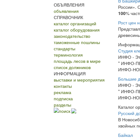
В Башкири
ОБЪЯВЛЕНИЯ
России». 
объявления
100
% част
СПРАВОЧНИК
Рост цен 
каталог организаций
Представл
каталог оборудования
древесины
законодательство
таможенные пошлины
Информа
стандарты
Студия кл
терминология
ИНФО - Эт
площадь лесов в мире
* ИНФО-П
список должников
ИНФО-НО
ИНФОРМАЦИЯ
Большие д
выставки и мероприятия
ИНФО - Эт
контакты
* ИНФО-П
реклама
ИНФО-НО
подписка
разделы
Каталог о
поиск
Русский д
В Новосиб
хвойных п
Байкал