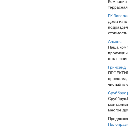
Компания 
террасная
ГК Заволж
Дома из к
подраздел
стоимость
Альянс
Наша комп
продукции
столешниц
Гринсайд
ПРОЕКТИРУ
проектам,
чистый к
Сруббрус
Сруббрус.
монтажны
многое др
Предложен
Пилоправн