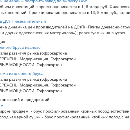
и намерены построить завод по выпуску OSB
Объем инвестиций в проект оценивается в 1, 6 млрд руб. Финансо
ных вложений. Проектирование оценивается в 13, 8 млн руб., стро
на ДСтП незначительный
ена динамика цен производителей на ДСтП(«Плиты древесно-стру
 и других одревесневших материалов»), реализуемых на внутрен...
ция
ееного бруса иваново
апы развития рынка гофрокартона
ЕРЕЧЕНЬ. Модернизация. Гофрокартон
ВЫЕ МОЩНОСТИ. Гофрокартон
ома из клееного бруса
апы развития рынка гофрокартона
ЕРЕЧЕНЬ. Модернизация. Гофрокартон
ВЫЕ МОЩНОСТИ. Гофрокартон
рганизаций и предприятий
ом
ирске продаем: - брус профилированный хвойных пород естестве
ород камерной сушки - брус профилированный хвойных пород с наре