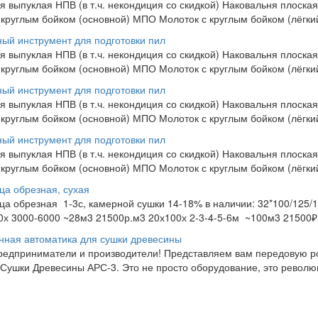
я выпуклая НПВ (в т.ч. некондиция со скидкой) Наковальня плоск
 круглым бойком (основной) МПО Молоток с круглым бойком (лёгкий
ый инструмент для подготовки пил
я выпуклая НПВ (в т.ч. некондиция со скидкой) Наковальня плоск
 круглым бойком (основной) МПО Молоток с круглым бойком (лёгкий
ый инструмент для подготовки пил
я выпуклая НПВ (в т.ч. некондиция со скидкой) Наковальня плоск
 круглым бойком (основной) МПО Молоток с круглым бойком (лёгкий
ый инструмент для подготовки пил
я выпуклая НПВ (в т.ч. некондиция со скидкой) Наковальня плоск
 круглым бойком (основной) МПО Молоток с круглым бойком (лёгкий
ца обрезная, сухая
ца обрезная 1-3с, камерной сушки 14-18% в наличии: 32*100/12
0х 3000-6000 ~28м3 21500р.м3 20х100х 2-3-4-5-6м ~100м3 21500₽.
нная автоматика для сушки древесины
редприниматели и производители! Представляем вам передовую р
 Сушки Древесины АРС-3. Это не просто оборудование, это революц