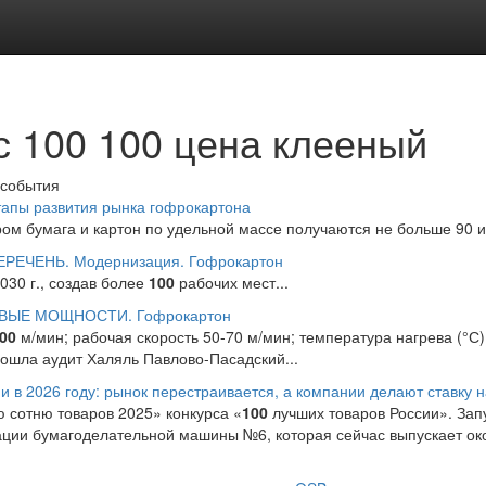
с 100 100 цена клееный
 события
апы развития рынка гофрокартона
ором бумага и картон по удельной массе получаются не больше 90 
ЕРЕЧЕНЬ. Модернизация. Гофрокартон
030 г., создав более
100
рабочих мест...
ВЫЕ МОЩНОСТИ. Гофрокартон
00
м/мин; рабочая скорость 50-70 м/мин; температура нагрева (°С)
рошла аудит Халяль Павлово-Пасадский...
и в 2026 году: рынок перестраивается, а компании делают ставку 
ю сотню товаров 2025» конкурса «
100
лучших товаров России». Запу
ции бумагоделательной машины №6, которая сейчас выпускает окол