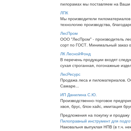
пилорамах мы поставляем на Ваши с
ЛПК
Мы производители пиломатериалов 
технологию производства, благодаря
ЛесПром
ООО "ЛесПром" - производитель лесо
сорт по ГОСТ. Минимальный заказ от
ЛК ЛеснойФонд
В перечень продукции входят следу
сухая строганная, погонажные издел
ЛесРесурс
Продажа леса и пиломатериалов. Об
Самаре...
ИП Данилина С.Ю.
Производственно-торговое предприя
хвоя, брус, блок-хайс, имитация бру
Предложения на покупку и продажу
Пилоправный инструмент для подго
Наковальня выпуклая НПВ (в т.ч. н