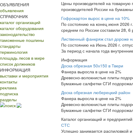
Цены производителей на товарную 
ОБЪЯВЛЕНИЯ
производителей России на бумажные
объявления
СПРАВОЧНИК
Гофрокартон вырос в цене на 10%
каталог организаций
По состоянию на конец июня 2026 г
каталог оборудования
среднем по России составили 28, 6 р
законодательство
Лиственный фанкряж стал дороже н
таможенные пошлины
По состоянию на Июнь 2026 г. отпу
стандарты
За период с начала года внутренние 
терминология
площадь лесов в мире
Информация
список должников
Доска обрезная 50х150 в Твери
ИНФОРМАЦИЯ
Фанера выросла в цене на 2%
выставки и мероприятия
Древесно-волокнистые плиты подор
контакты
Бумажные салфетки СГИ подорожа
реклама
Доска обрезная люберецкий район
подписка
Фанера выросла в цене на 2%
разделы
Древесно-волокнистые плиты подор
поиск
Бумажные салфетки СГИ подорожа
Каталог организаций и предприятий
СТС
Успешно занимается распиловкой и