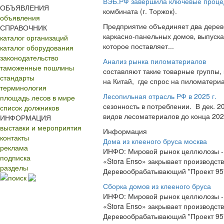
ВЭБ.РФ завершила ключевые проц
ОБЪЯВЛЕНИЯ
комбината (г. Торжок).
объявления
Предприятие объединяет два дерев
СПРАВОЧНИК
каркасно-панельных домов, выпуска
каталог организаций
которое поставляет...
каталог оборудования
законодательство
Анализ рынка пиломатериалов
таможенные пошлины
составляют такие товарные группы, 
стандарты
на Китай, где спрос на пиломатериа
терминология
Лесопильная отрасль РФ в 2025 г.
площадь лесов в мире
сезонность в потреблении. В дек. 
список должников
видов лесоматериалов до конца 2028
ИНФОРМАЦИЯ
выставки и мероприятия
Информация
контакты
Дома из клееного бруса москва
реклама
ИНФО: Мировой рынок целлюлозы -
подписка
«Stora Enso» закрывает производст
разделы
Деревообрабатывающий "Проект 95"
поиск
Сборка домов из клееного бруса
ИНФО: Мировой рынок целлюлозы -
«Stora Enso» закрывает производст
Деревообрабатывающий "Проект 95"