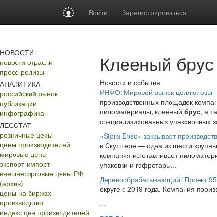
Войти
Зарегистрироваться
НОВОСТИ
Клееный брус
новости отрасли
пресс-релизы
Новости и события
АНАЛИТИКА
ИНФО: Мировой рынок целлюлозы -
российский рынок
производственных площадок компани
публикации
пиломатериалы, клеёный
брус
, а 
инфографика
специализированных упаковочных за
ЛЕССТАТ
розничные цены
«Stora Enso» закрывает производст
цены производителей
в Скутшере — одна из шести крупны
мировые цены
компания изготавливает пиломатер
экспорт-импорт
упаковки и гофротары...
внешнеторговые цены РФ
Деревообрабатывающий "Проект 95"
(архив)
округе с 2019 года. Компания прои
цены на биржах
производство
...
индекс цен производителей