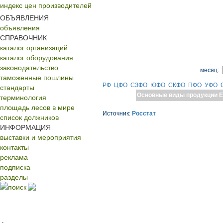
индекс цен производителей
ОБЪЯВЛЕНИЯ
объявления
СПРАВОЧНИК
каталог организаций
каталог оборудования
законодательство
месяц:
таможенные пошлины
РФ
ЦФО
СЗФО
ЮФО
СКФО
ПФО
УФО
стандарты
Основные виды продукции
Е
терминология
площадь лесов в мире
Источник:
Росстат
список должников
ИНФОРМАЦИЯ
выставки и мероприятия
контакты
реклама
подписка
разделы
поиск