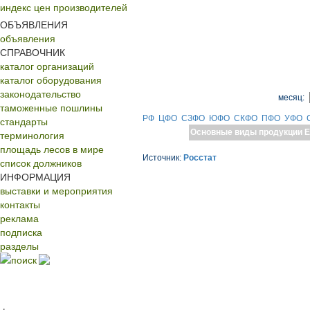
индекс цен производителей
ОБЪЯВЛЕНИЯ
объявления
СПРАВОЧНИК
каталог организаций
каталог оборудования
законодательство
месяц:
таможенные пошлины
РФ
ЦФО
СЗФО
ЮФО
СКФО
ПФО
УФО
стандарты
Основные виды продукции
Е
терминология
площадь лесов в мире
Источник:
Росстат
список должников
ИНФОРМАЦИЯ
выставки и мероприятия
контакты
реклама
подписка
разделы
поиск