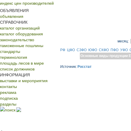
индекс цен производителей
ОБЪЯВЛЕНИЯ
объявления
СПРАВОЧНИК
каталог организаций
каталог оборудования
законодательство
месяц:
таможенные пошлины
РФ
ЦФО
СЗФО
ЮФО
СКФО
ПФО
УФО
стандарты
Основные виды продукции
Е
терминология
площадь лесов в мире
Источник:
Росстат
список должников
ИНФОРМАЦИЯ
выставки и мероприятия
контакты
реклама
подписка
разделы
поиск