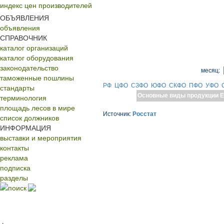
индекс цен производителей
ОБЪЯВЛЕНИЯ
объявления
СПРАВОЧНИК
каталог организаций
каталог оборудования
законодательство
месяц:
таможенные пошлины
РФ
ЦФО
СЗФО
ЮФО
СКФО
ПФО
УФО
стандарты
Основные виды продукции
Е
терминология
площадь лесов в мире
Источник:
Росстат
список должников
ИНФОРМАЦИЯ
выставки и мероприятия
контакты
реклама
подписка
разделы
поиск