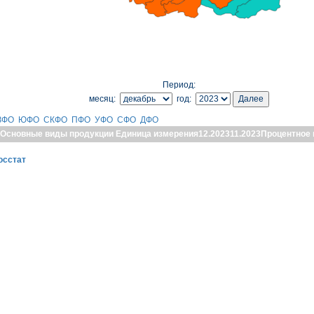
Период:
месяц:
год:
ЗФО
ЮФО
СКФО
ПФО
УФО
СФО
ДФО
Основные виды продукции
Единица измерения
12.2023
11.2023
Процентное 
осстат