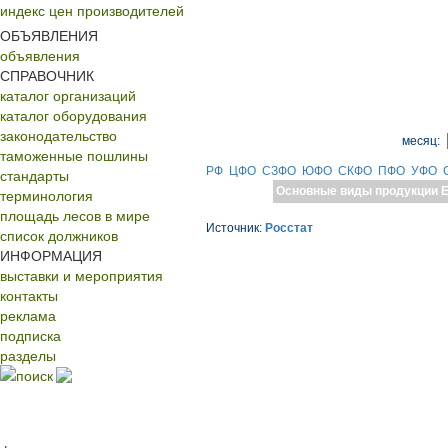
индекс цен производителей
ОБЪЯВЛЕНИЯ
объявления
СПРАВОЧНИК
каталог организаций
каталог оборудования
законодательство
месяц:
таможенные пошлины
РФ
ЦФО
СЗФО
ЮФО
СКФО
ПФО
УФО
стандарты
Основные виды продукции
Е
терминология
площадь лесов в мире
Источник:
Росстат
список должников
ИНФОРМАЦИЯ
выставки и мероприятия
контакты
реклама
подписка
разделы
поиск