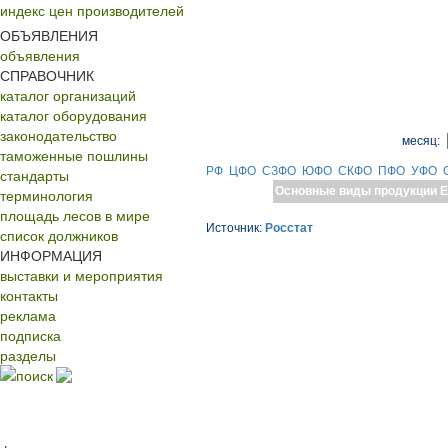
индекс цен производителей
ОБЪЯВЛЕНИЯ
объявления
СПРАВОЧНИК
каталог организаций
каталог оборудования
законодательство
месяц:
таможенные пошлины
РФ
ЦФО
СЗФО
ЮФО
СКФО
ПФО
УФО
стандарты
Основные виды продукции
Е
терминология
площадь лесов в мире
Источник:
Росстат
список должников
ИНФОРМАЦИЯ
выставки и мероприятия
контакты
реклама
подписка
разделы
поиск