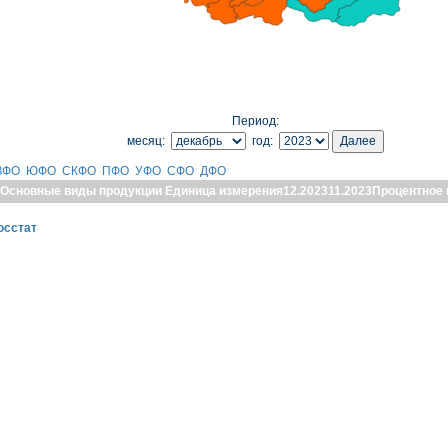
Период:
месяц:
год:
ЗФО
ЮФО
СКФО
ПФО
УФО
СФО
ДФО
Основные виды продукции
Единица измерения
12.2023
11.2023
Процентное 
осстат