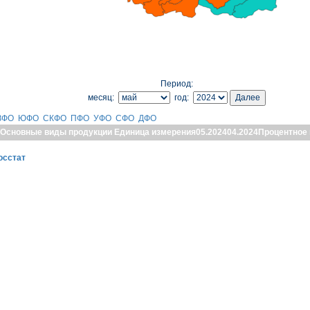
Период:
месяц:
год:
ЗФО
ЮФО
СКФО
ПФО
УФО
СФО
ДФО
Основные виды продукции
Единица измерения
05.2024
04.2024
Процентное
осстат