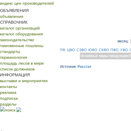
индекс цен производителей
ОБЪЯВЛЕНИЯ
объявления
СПРАВОЧНИК
каталог организаций
каталог оборудования
законодательство
месяц:
таможенные пошлины
РФ
ЦФО
СЗФО
ЮФО
СКФО
ПФО
УФО
стандарты
Основные виды продукции
Е
терминология
площадь лесов в мире
Источник:
Росстат
список должников
ИНФОРМАЦИЯ
выставки и мероприятия
контакты
реклама
подписка
разделы
поиск