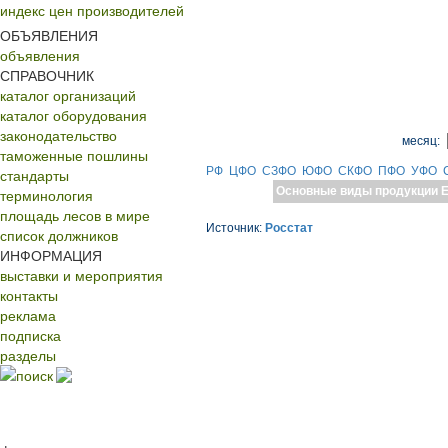
индекс цен производителей
ОБЪЯВЛЕНИЯ
объявления
СПРАВОЧНИК
каталог организаций
каталог оборудования
законодательство
месяц:
таможенные пошлины
РФ
ЦФО
СЗФО
ЮФО
СКФО
ПФО
УФО
стандарты
Основные виды продукции
Е
терминология
площадь лесов в мире
Источник:
Росстат
список должников
ИНФОРМАЦИЯ
выставки и мероприятия
контакты
реклама
подписка
разделы
поиск