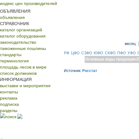
индекс цен производителей
ОБЪЯВЛЕНИЯ
объявления
СПРАВОЧНИК
каталог организаций
каталог оборудования
законодательство
месяц:
таможенные пошлины
РФ
ЦФО
СЗФО
ЮФО
СКФО
ПФО
УФО
стандарты
Основные виды продукции
Е
терминология
площадь лесов в мире
Источник:
Росстат
список должников
ИНФОРМАЦИЯ
выставки и мероприятия
контакты
реклама
подписка
разделы
поиск