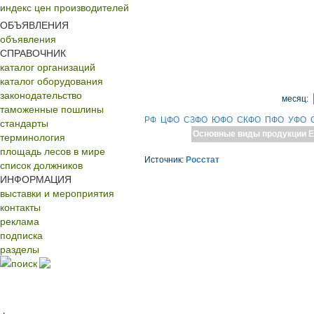
индекс цен производителей
ОБЪЯВЛЕНИЯ
объявления
СПРАВОЧНИК
каталог организаций
каталог оборудования
законодательство
месяц:
таможенные пошлины
РФ
ЦФО
СЗФО
ЮФО
СКФО
ПФО
УФО
стандарты
Основные виды продукции
Е
терминология
площадь лесов в мире
Источник:
Росстат
список должников
ИНФОРМАЦИЯ
выставки и мероприятия
контакты
реклама
подписка
разделы
поиск