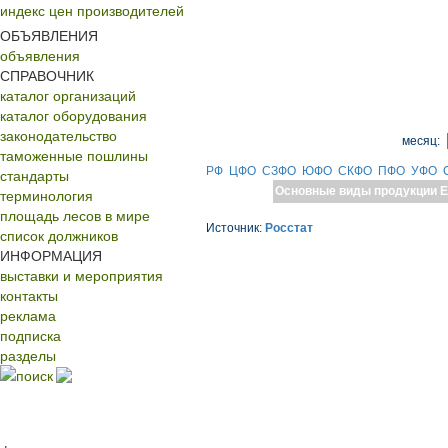
индекс цен производителей
ОБЪЯВЛЕНИЯ
объявления
СПРАВОЧНИК
каталог организаций
каталог оборудования
законодательство
месяц:
таможенные пошлины
РФ
ЦФО
СЗФО
ЮФО
СКФО
ПФО
УФО
стандарты
Основные виды продукции
Е
терминология
площадь лесов в мире
Источник:
Росстат
список должников
ИНФОРМАЦИЯ
выставки и мероприятия
контакты
реклама
подписка
разделы
поиск