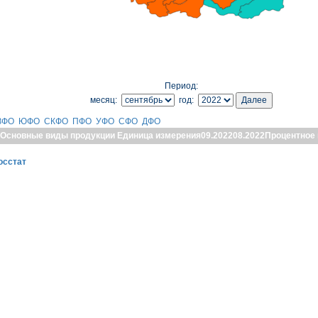
Период:
месяц:
год:
ЗФО
ЮФО
СКФО
ПФО
УФО
СФО
ДФО
Основные виды продукции
Единица измерения
09.2022
08.2022
Процентное
осстат