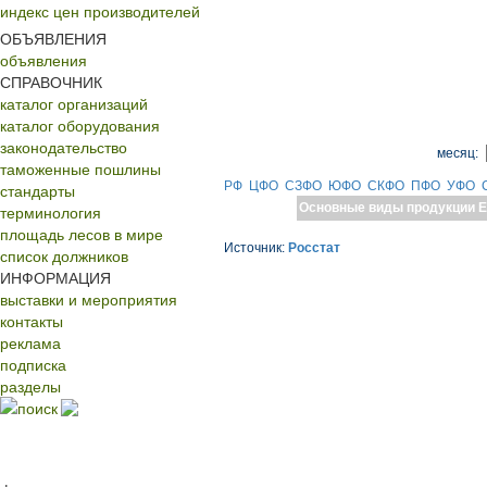
индекс цен производителей
ОБЪЯВЛЕНИЯ
объявления
СПРАВОЧНИК
каталог организаций
каталог оборудования
законодательство
месяц:
таможенные пошлины
РФ
ЦФО
СЗФО
ЮФО
СКФО
ПФО
УФО
стандарты
Основные виды продукции
Е
терминология
площадь лесов в мире
Источник:
Росстат
список должников
ИНФОРМАЦИЯ
выставки и мероприятия
контакты
реклама
подписка
разделы
поиск