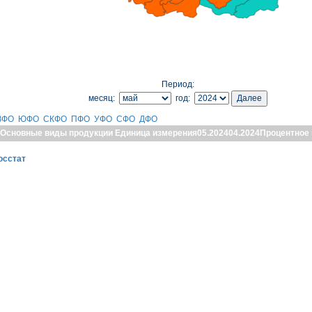
Период:
месяц:
год:
ЗФО
ЮФО
СКФО
ПФО
УФО
СФО
ДФО
Основные виды продукции
Единица измерения
05.2024
04.2024
Процентное
осстат