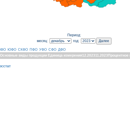
Период:
месяц:
год:
ЗФО
ЮФО
СКФО
ПФО
УФО
СФО
ДФО
Основные виды продукции
Единица измерения
12.2023
11.2023
Процентное 
осстат