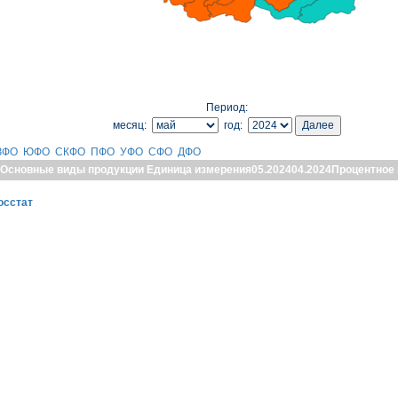
Период:
месяц:
год:
ЗФО
ЮФО
СКФО
ПФО
УФО
СФО
ДФО
Основные виды продукции
Единица измерения
05.2024
04.2024
Процентное
осстат