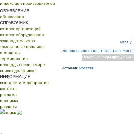
индекс цен производителей
ОБЪЯВЛЕНИЯ
объявления
СПРАВОЧНИК
каталог организаций
каталог оборудования
законодательство
месяц:
таможенные пошлины
РФ
ЦФО
СЗФО
ЮФО
СКФО
ПФО
УФО
стандарты
Основные виды продукции
Е
терминология
площадь лесов в мире
Источник:
Росстат
список должников
ИНФОРМАЦИЯ
выставки и мероприятия
контакты
реклама
подписка
разделы
поиск