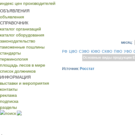
индекс цен производителей
ОБЪЯВЛЕНИЯ
объявления
СПРАВОЧНИК
каталог организаций
каталог оборудования
законодательство
месяц:
таможенные пошлины
РФ
ЦФО
СЗФО
ЮФО
СКФО
ПФО
УФО
стандарты
Основные виды продукции
Е
терминология
площадь лесов в мире
Источник:
Росстат
список должников
ИНФОРМАЦИЯ
выставки и мероприятия
контакты
реклама
подписка
разделы
поиск