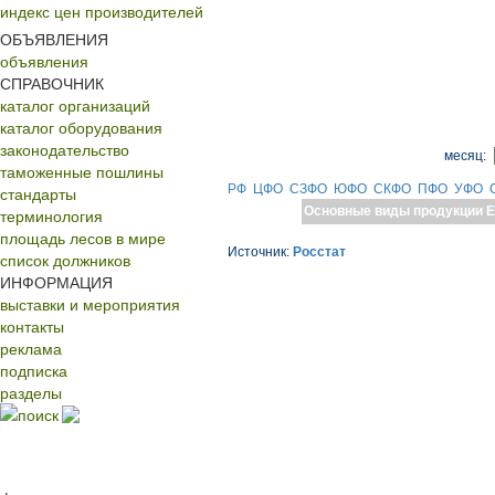
индекс цен производителей
ОБЪЯВЛЕНИЯ
объявления
СПРАВОЧНИК
каталог организаций
каталог оборудования
законодательство
месяц:
таможенные пошлины
РФ
ЦФО
СЗФО
ЮФО
СКФО
ПФО
УФО
стандарты
Основные виды продукции
Е
терминология
площадь лесов в мире
Источник:
Росстат
список должников
ИНФОРМАЦИЯ
выставки и мероприятия
контакты
реклама
подписка
разделы
поиск