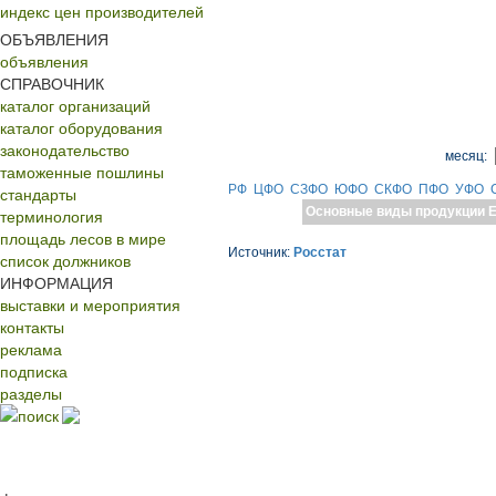
индекс цен производителей
ОБЪЯВЛЕНИЯ
объявления
СПРАВОЧНИК
каталог организаций
каталог оборудования
законодательство
месяц:
таможенные пошлины
РФ
ЦФО
СЗФО
ЮФО
СКФО
ПФО
УФО
стандарты
Основные виды продукции
Е
терминология
площадь лесов в мире
Источник:
Росстат
список должников
ИНФОРМАЦИЯ
выставки и мероприятия
контакты
реклама
подписка
разделы
поиск