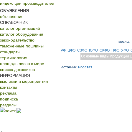
индекс цен производителей
ОБЪЯВЛЕНИЯ
объявления
СПРАВОЧНИК
каталог организаций
каталог оборудования
законодательство
месяц:
таможенные пошлины
РФ
ЦФО
СЗФО
ЮФО
СКФО
ПФО
УФО
стандарты
Основные виды продукции
Е
терминология
площадь лесов в мире
Источник:
Росстат
список должников
ИНФОРМАЦИЯ
выставки и мероприятия
контакты
реклама
подписка
разделы
поиск