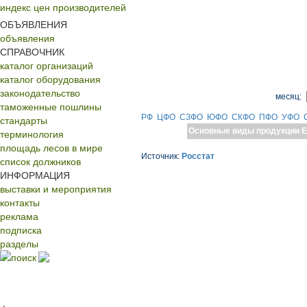
индекс цен производителей
ОБЪЯВЛЕНИЯ
объявления
СПРАВОЧНИК
каталог организаций
каталог оборудования
законодательство
месяц:
таможенные пошлины
РФ
ЦФО
СЗФО
ЮФО
СКФО
ПФО
УФО
стандарты
Основные виды продукции
Е
терминология
площадь лесов в мире
Источник:
Росстат
список должников
ИНФОРМАЦИЯ
выставки и мероприятия
контакты
реклама
подписка
разделы
поиск