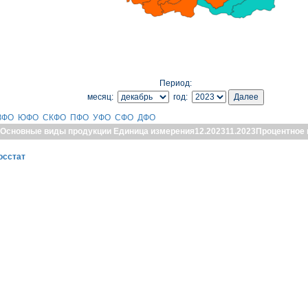
Период:
месяц:
год:
ЗФО
ЮФО
СКФО
ПФО
УФО
СФО
ДФО
Основные виды продукции
Единица измерения
12.2023
11.2023
Процентное 
осстат