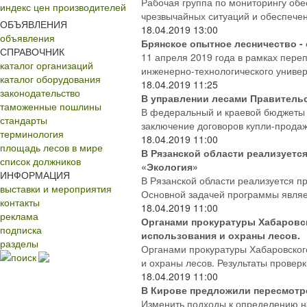
Рабочая группа по мониторингу об
индекс цен производителей
чрезвычайных ситуаций и обеспече
ОБЪЯВЛЕНИЯ
18.04.2019
13:00
объявления
Брянское опытное лесничество -
СПРАВОЧНИК
11 апреля 2019 года в рамках пере
каталог организаций
инженерно-технологического универ
каталог оборудования
18.04.2019
11:25
законодательство
В управлении лесами Правительс
таможенные пошлины
В федеральный и краевой бюджеты 
стандарты
заключение договоров купли-продаж
терминология
18.04.2019
11:00
площадь лесов в мире
В Рязанской области реализуетс
список должников
«Экология»
ИНФОРМАЦИЯ
В Рязанской области реализуется п
выставки и мероприятия
Основной задачей программы являе
контакты
18.04.2019
11:00
реклама
Органами прокуратуры Хабаровск
подписка
использования и охраны лесов.
разделы
Органами прокуратуры Хабаровског
поиск
и охраны лесов. Результаты проверк
18.04.2019
11:00
В Кирове предложили пересмотре
Изменить подходы к определению н