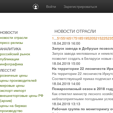
Войти
Зарегистрироваться
НОВОСТИ ОТРАСЛИ
НОВОСТИ
новости отрасли
1
...
515
516
517
518
519
520
521
522
523
пресс-релизы
18.04.2019
16:00
Запуск завода в Добруше позвол
АНАЛИТИКА
Запуск завода мелованных и немел
российский рынок
позволит создать в Беларуси новые 
публикации
18.04.2019
15:00
инфографика
На территории 22 лесничеств Ир
ЛЕССТАТ
На территории 22 лесничеств Иркут
розничные цены
Соответствующий приказ подписал м
цены производителей
18.04.2019
14:00
мировые цены
Пожароопасный сезон в 2018 год
экспорт-импорт
Как отметил министр лесного хозяй
внешнеторговые цены РФ
неблагоприятными погодными условия
(архив)
18.04.2019
13:13
цены на биржах
Рабочая группа по мониторингу 
производство