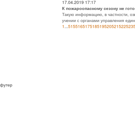
17.04.2019
17:17
К пожароопасному сезону не гот
Такую информацию, в частности, о
учении с органами управления един
1
...
515
516
517
518
519
520
521
522
523
футер