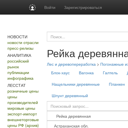
Войти
Зарегистрироваться
НОВОСТИ
новости отрасли
пресс-релизы
Рейка деревянн
АНАЛИТИКА
российский
Лес и деревопереработка
>
Погонажные и
рынок
публикации
Блок-хаус
Вагонка
Галтель
инфографика
Нащельники деревянные
Планкен
ЛЕССТАТ
розничные цены
Шпунт деревянный
цены
производителей
мировые цены
экспорт-импорт
внешнеторговые
цены РФ (архив)