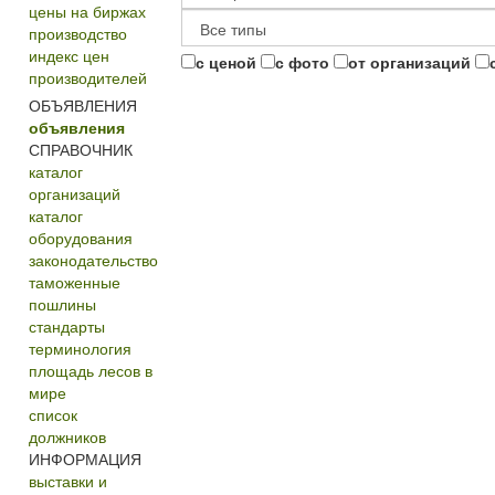
цены на биржах
производство
индекс цен
с ценой
с фото
от организаций
производителей
ОБЪЯВЛЕНИЯ
объявления
СПРАВОЧНИК
каталог
организаций
каталог
оборудования
законодательство
таможенные
пошлины
стандарты
терминология
площадь лесов в
мире
список
должников
ИНФОРМАЦИЯ
выставки и