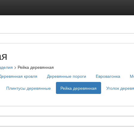
ая
зделия
>
Рейка деревянная
Деревянная кровля
Деревянные пороги
Евровагонка
М
Плинтусы деревянные
Рейка деревянная
Уголок дерев