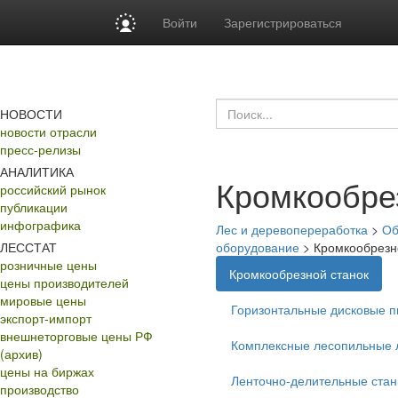
Войти
Зарегистрироваться
НОВОСТИ
новости отрасли
пресс-релизы
АНАЛИТИКА
Кромкообре
российский рынок
публикации
инфографика
Лес и деревопереработка
>
Об
ЛЕССТАТ
оборудование
>
Кромкообрезн
розничные цены
Кромкообрезной станок
цены производителей
мировые цены
Горизонтальные дисковые 
экспорт-импорт
внешнеторговые цены РФ
Комплексные лесопильные 
(архив)
цены на биржах
Ленточно-делительные стан
производство