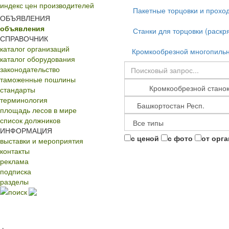
индекс цен производителей
Пакетные торцовки и прохо
ОБЪЯВЛЕНИЯ
объявления
Станки для торцовки (раскр
СПРАВОЧНИК
каталог организаций
Кромкообрезной многопильн
каталог оборудования
законодательство
таможенные пошлины
стандарты
терминология
площадь лесов в мире
список должников
ИНФОРМАЦИЯ
с ценой
с фото
от орг
выставки и мероприятия
контакты
реклама
подписка
разделы
поиск