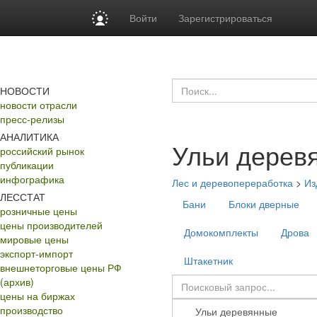
Войти
Зарегистрироваться
НОВОСТИ
новости отрасли
пресс-релизы
АНАЛИТИКА
Ульи дерев
российский рынок
публикации
инфографика
Лес и деревопереработка
>
Из
ЛЕССТАТ
Бани
Блоки дверные
розничные цены
цены производителей
Домокомплекты
Дрова
мировые цены
экспорт-импорт
Штакетник
внешнеторговые цены РФ
(архив)
цены на биржах
производство