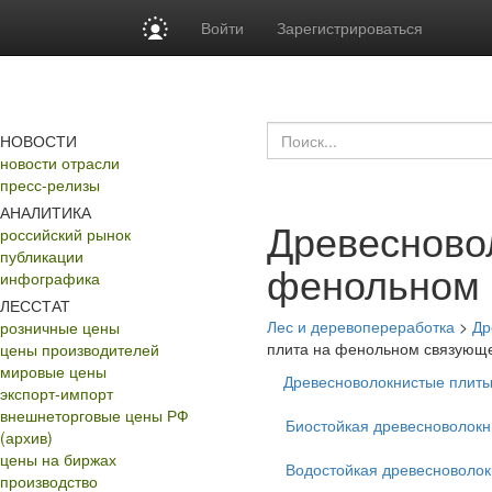
Войти
Зарегистрироваться
НОВОСТИ
новости отрасли
пресс-релизы
АНАЛИТИКА
Древесново
российский рынок
публикации
фенольном
инфографика
ЛЕССТАТ
Лес и деревопереработка
>
Др
розничные цены
плита на фенольном связующ
цены производителей
мировые цены
Древесноволокнистые плиты
экспорт-импорт
внешнеторговые цены РФ
Биостойкая древесноволокн
(архив)
цены на биржах
Водостойкая древесноволок
производство