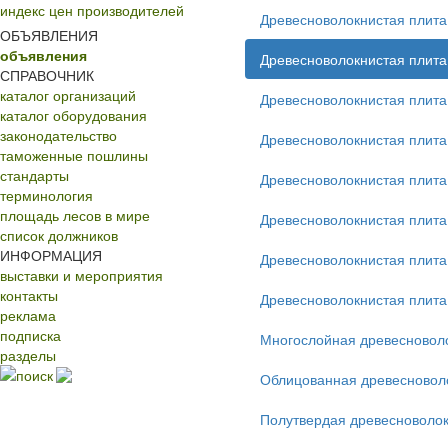
индекс цен производителей
Древесноволокнистая плит
ОБЪЯВЛЕНИЯ
объявления
Древесноволокнистая плит
СПРАВОЧНИК
каталог организаций
Древесноволокнистая плита
каталог оборудования
законодательство
Древесноволокнистая плита
таможенные пошлины
стандарты
Древесноволокнистая плита
терминология
площадь лесов в мире
Древесноволокнистая плит
список должников
ИНФОРМАЦИЯ
Древесноволокнистая плита
выставки и мероприятия
контакты
Древесноволокнистая плита
реклама
подписка
Многослойная древесновол
разделы
поиск
Облицованная древесновол
Полутвердая древесноволок