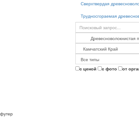
Сверхтвердая древесноволо
Трудносгораемая древеснов
с ценой
с фото
от орг
футер