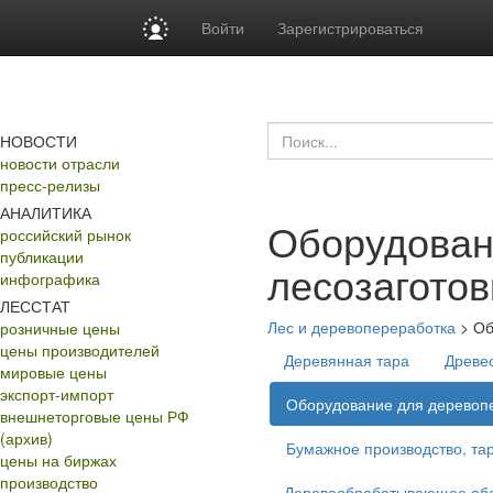
Войти
Зарегистрироваться
НОВОСТИ
новости отрасли
пресс-релизы
АНАЛИТИКА
Оборудован
российский рынок
публикации
лесозаготов
инфографика
ЛЕССТАТ
Лес и деревопереработка
>
Об
розничные цены
цены производителей
Деревянная тара
Древе
мировые цены
экспорт-импорт
Оборудование для деревопе
внешнеторговые цены РФ
(архив)
Бумажное производство, тар
цены на биржах
производство
Деревообрабатывающее об