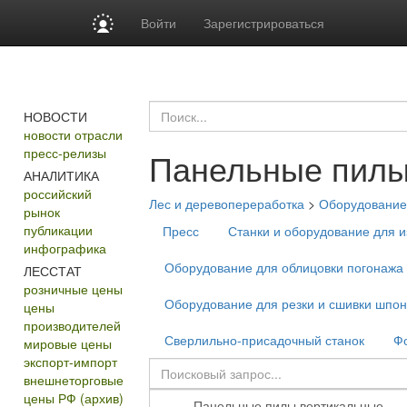
Войти
Зарегистрироваться
НОВОСТИ
новости отрасли
пресс-релизы
Панельные пилы
АНАЛИТИКА
российский
Лес и деревопереработка
>
Оборудование 
рынок
публикации
Пресс
Станки и оборудование для 
инфографика
Оборудование для облицовки погонажа
ЛЕССТАТ
розничные цены
Оборудование для резки и сшивки шпо
цены
производителей
Сверлильно-присадочный станок
Фо
мировые цены
экспорт-импорт
внешнеторговые
цены РФ (архив)