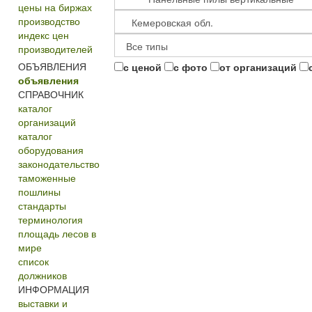
цены на биржах
производство
индекс цен
производителей
ОБЪЯВЛЕНИЯ
с ценой
с фото
от организаций
объявления
СПРАВОЧНИК
каталог
организаций
каталог
оборудования
законодательство
таможенные
пошлины
стандарты
терминология
площадь лесов в
мире
список
должников
ИНФОРМАЦИЯ
выставки и