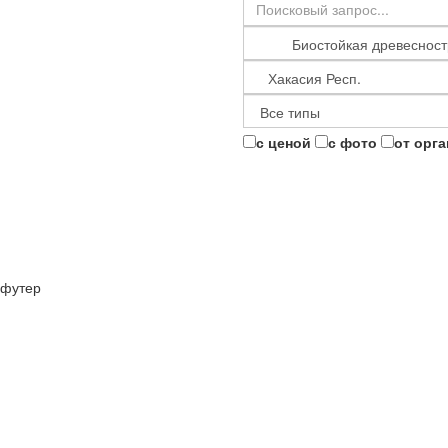
с ценой
с фото
от орг
футер