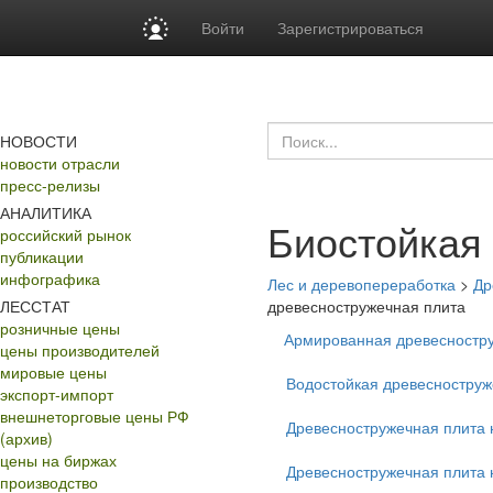
Войти
Зарегистрироваться
НОВОСТИ
новости отрасли
пресс-релизы
АНАЛИТИКА
Биостойкая
российский рынок
публикации
инфографика
Лес и деревопереработка
>
Др
ЛЕССТАТ
древесностружечная плита
розничные цены
Армированная древесностр
цены производителей
мировые цены
Водостойкая древесноструж
экспорт-импорт
внешнеторговые цены РФ
Древесностружечная плита
(архив)
цены на биржах
Древесностружечная плита
производство