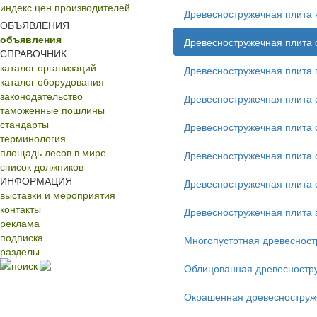
индекс цен производителей
Древесностружечная плита
ОБЪЯВЛЕНИЯ
объявления
Древесностружечная плита 
СПРАВОЧНИК
каталог организаций
Древесностружечная плита 
каталог оборудования
законодательство
Древесностружечная плита 
таможенные пошлины
стандарты
Древесностружечная плита 
терминология
площадь лесов в мире
Древесностружечная плита 
список должников
ИНФОРМАЦИЯ
Древесностружечная плита
выставки и мероприятия
контакты
Древесностружечная плита 
реклама
подписка
Многопустотная древесност
разделы
поиск
Облицованная древесностр
Окрашенная древесноструж