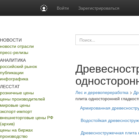
Войти
Зарегистрироваться
НОВОСТИ
новости отрасли
пресс-релизы
АНАЛИТИКА
Древесност
российский рынок
публикации
односторонн
инфографика
ЛЕССТАТ
Лес и деревопереработка
>
Др
розничные цены
плита односторонней гладкост
цены производителей
мировые цены
Армированная древесностр
экспорт-импорт
внешнеторговые цены РФ
Водостойкая древесноструж
(архив)
цены на биржах
Древесностружечная плита
производство