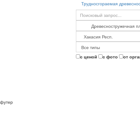
Трудносгораемая древесно
с ценой
с фото
от орг
футер