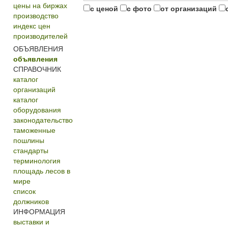
цены на биржах
с ценой
с фото
от организаций
производство
индекс цен
производителей
ОБЪЯВЛЕНИЯ
объявления
СПРАВОЧНИК
каталог
организаций
каталог
оборудования
законодательство
таможенные
пошлины
стандарты
терминология
площадь лесов в
мире
список
должников
ИНФОРМАЦИЯ
выставки и