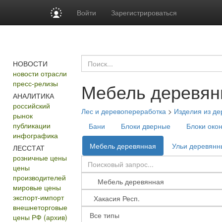
Войти
Зарегистрироваться
НОВОСТИ
новости отрасли
пресс-релизы
Мебель деревян
АНАЛИТИКА
российский
Лес и деревопереработка
>
Изделия из де
рынок
публикации
Бани
Блоки дверные
Блоки око
инфографика
Мебель деревянная
Ульи деревянн
ЛЕССТАТ
розничные цены
цены
производителей
мировые цены
экспорт-импорт
внешнеторговые
цены РФ (архив)