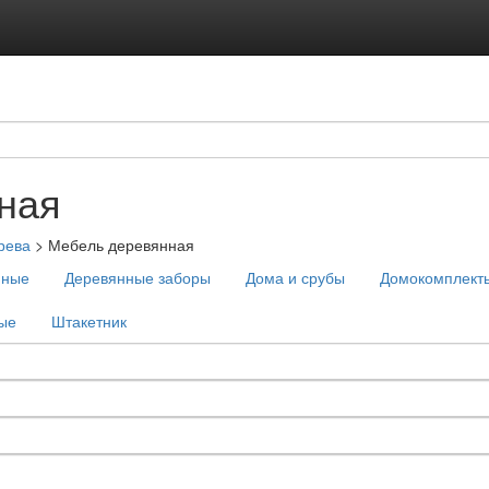
ная
рева
>
Мебель деревянная
нные
Деревянные заборы
Дома и срубы
Домокомплект
ые
Штакетник