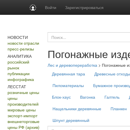
Войти
Зарегистрироваться
НОВОСТИ
новости отрасли
пресс-релизы
Погонажные изд
АНАЛИТИКА
российский
Лес и деревопереработка
>
Погонажные и
рынок
публикации
Деревянная тара
Древесные отход
инфографика
Пиломатериалы
Бумажное производ
ЛЕССТАТ
розничные цены
Блок-хаус
Вагонка
Галтель
цены
производителей
Нащельники деревянные
Планкен
мировые цены
экспорт-импорт
Шпунт деревянный
внешнеторговые
цены РФ (архив)