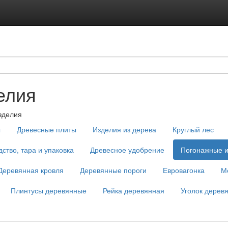
елия
зделия
ы
Древесные плиты
Изделия из дерева
Круглый лес
ство, тара и упаковка
Древесное удобрение
Погонажные и
Деревянная кровля
Деревянные пороги
Евровагонка
М
Плинтусы деревянные
Рейка деревянная
Уголок дерев