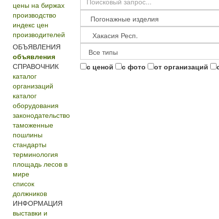
цены на биржах
производство
индекс цен
производителей
ОБЪЯВЛЕНИЯ
объявления
СПРАВОЧНИК
с ценой
с фото
от организаций
каталог
организаций
каталог
оборудования
законодательство
таможенные
пошлины
стандарты
терминология
площадь лесов в
мире
список
должников
ИНФОРМАЦИЯ
выставки и