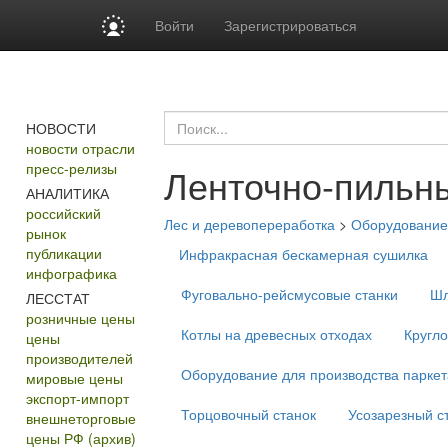
Войти
Зарегистрироваться
НОВОСТИ
новости отрасли
пресс-релизы
Ленточно-пильны
АНАЛИТИКА
российский
Лес и деревопереработка
>
Оборудование 
рынок
публикации
Инфракрасная бескамерная сушилка
инфографика
Фуговально-рейсмусовые станки
Шл
ЛЕССТАТ
розничные цены
Котлы на древесных отходах
Кругл
цены
производителей
Оборудование для производства паркет
мировые цены
экспорт-импорт
Торцовочный станок
Усозарезный с
внешнеторговые
цены РФ (архив)