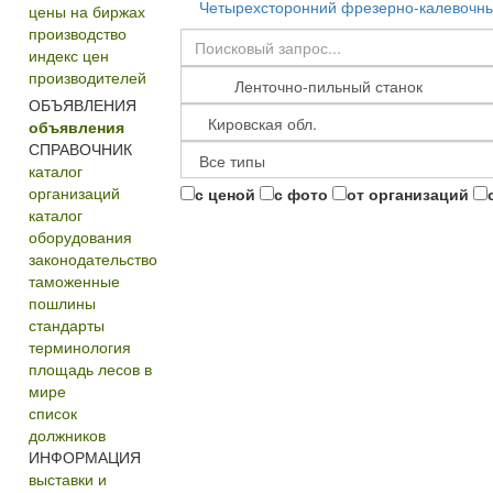
Четырехсторонний фрезерно-калевочны
цены на биржах
производство
индекс цен
производителей
ОБЪЯВЛЕНИЯ
объявления
СПРАВОЧНИК
каталог
организаций
с ценой
с фото
от организаций
каталог
оборудования
законодательство
таможенные
пошлины
стандарты
терминология
площадь лесов в
мире
список
должников
ИНФОРМАЦИЯ
выставки и