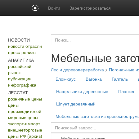
Войти
Зарегистрироваться
НОВОСТИ
новости отрасли
пресс-релизы
Мебельные заго
АНАЛИТИКА
российский
Лес и деревопереработка
>
Погонажные и
рынок
публикации
Блок-хаус
Вагонка
Галтель
инфографика
Нащельники деревянные
Планкен
ЛЕССТАТ
розничные цены
Шпунт деревянный
цены
производителей
Мебельные заготовки из древесноструж
мировые цены
экспорт-импорт
внешнеторговые
цены РФ (архив)