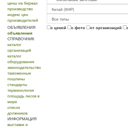
цены на биржах
производство
индекс цен
производителей
ОБЪЯВЛЕНИЯ
с ценой
с фото
от организаций
объявления
СПРАВОЧНИК
каталог
организаций
каталог
оборудования
законодательство
таможенные
пошлины
стандарты
терминология
площадь лесов в
мире
список
должников
ИНФОРМАЦИЯ
выставки и