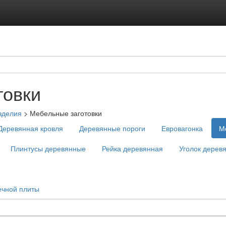
товки
зделия
>
Мебельные заготовки
Деревянная кровля
Деревянные пороги
Евровагонка
М
Плинтусы деревянные
Рейка деревянная
Уголок дерев
ечной плиты