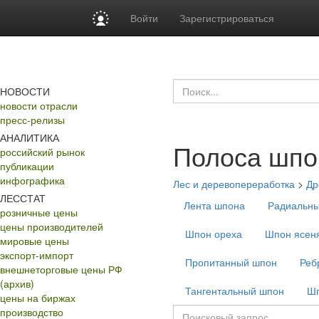
Войти
Зарегистрироваться
НОВОСТИ
новости отрасли
пресс-релизы
АНАЛИТИКА
Полоса шпо
российский рынок
публикации
инфографика
Лес и деревопереработка
>
Др
ЛЕССТАТ
Лента шпона
Радиальн
розничные цены
цены производителей
Шпон ореха
Шпон ясен
мировые цены
экспорт-импорт
Пропитанный шпон
Реб
внешнеторговые цены РФ
(архив)
Тангентальный шпон
Шп
цены на биржах
производство