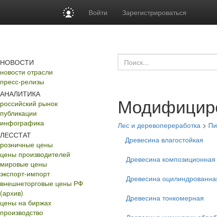
Войти
Зарегистрироваться
НОВОСТИ
новости отрасли
пресс-релизы
АНАЛИТИКА
Модифициро
российский рынок
публикации
инфографика
Лес и деревопереработка
>
Пи
ЛЕССТАТ
Древесина влагостойкая
розничные цены
цены производителей
Древесина композиционная
мировые цены
экспорт-импорт
Древесина оцилиндрованна
внешнеторговые цены РФ
(архив)
Древесина тонкомерная
цены на биржах
производство