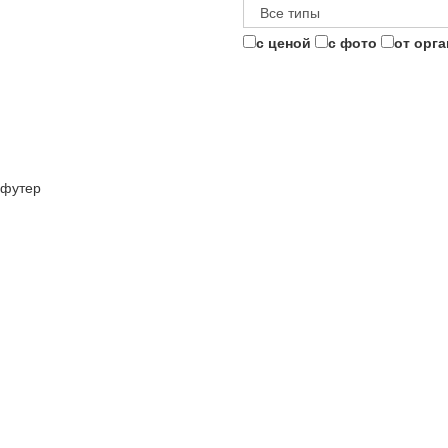
с ценой
с фото
от орг
футер