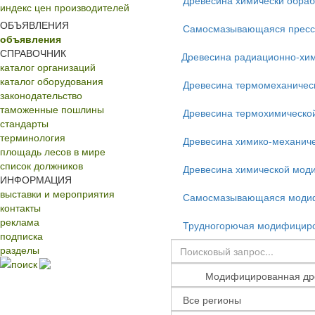
Древесина химически обра
индекс цен производителей
ОБЪЯВЛЕНИЯ
Самосмазывающаяся пресс
объявления
СПРАВОЧНИК
Древесина радиационно-хи
каталог организаций
каталог оборудования
Древесина термомеханичес
законодательство
таможенные пошлины
Древесина термохимическо
стандарты
терминология
Древесина химико-механич
площадь лесов в мире
список должников
Древесина химической мод
ИНФОРМАЦИЯ
выставки и мероприятия
Самосмазывающаяся модиф
контакты
реклама
Трудногорючая модифициро
подписка
разделы
поиск