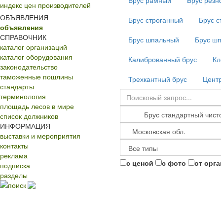
Брус рамный
Брус резн
индекс цен производителей
ОБЪЯВЛЕНИЯ
Брус строганный
Брус с
объявления
СПРАВОЧНИК
Брус шпальный
Брус ш
каталог организаций
каталог оборудования
Калиброванный брус
Кл
законодательство
таможенные пошлины
Трехкантный брус
Центр
стандарты
терминология
площадь лесов в мире
список должников
ИНФОРМАЦИЯ
выставки и мероприятия
контакты
реклама
с ценой
с фото
от орг
подписка
разделы
поиск