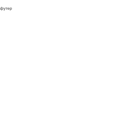
футер