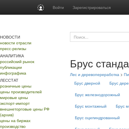
Войти
Зарегистрироваться
НОВОСТИ
новости отрасли
пресс-релизы
АНАЛИТИКА
Брус станд
российский рынок
публикации
инфографика
Лес и деревопереработка
>
Пи
ЛЕССТАТ
Брус дверной
Брус дер
розничные цены
цены производителей
Брус железнодорожный
мировые цены
экспорт-импорт
Брус монтажный
Брус м
внешнеторговые цены РФ
(архив)
Брус оцилиндрованный
цены на биржах
производство