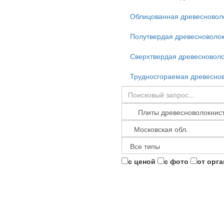
Облицованная древесновол
Полутвердая древесноволок
Сверхтвердая древесноволо
Трудносгораемая древеснов
с ценой
с фото
от орг