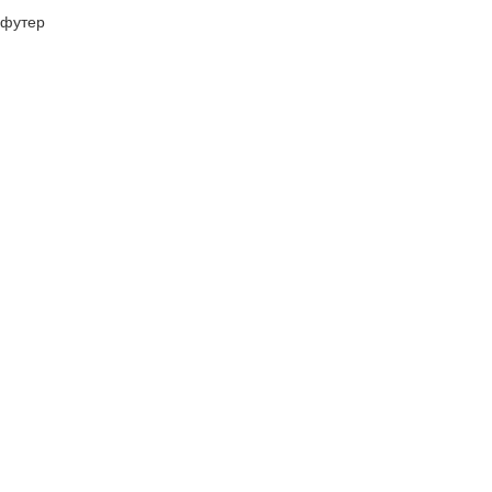
футер