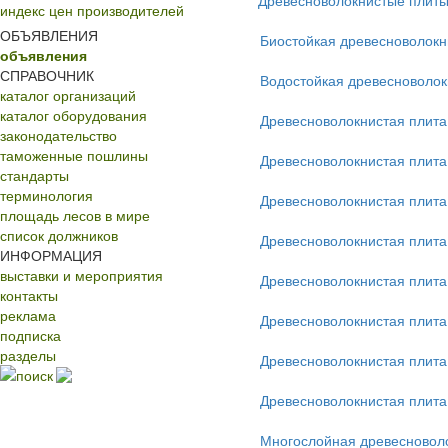
Древесноволокнистые плиты
индекс цен производителей
ОБЪЯВЛЕНИЯ
Биостойкая древесноволокн
объявления
СПРАВОЧНИК
Водостойкая древесноволок
каталог организаций
каталог оборудования
Древесноволокнистая плит
законодательство
таможенные пошлины
Древесноволокнистая плит
стандарты
терминология
Древесноволокнистая плита
площадь лесов в мире
список должников
Древесноволокнистая плита
ИНФОРМАЦИЯ
выставки и мероприятия
Древесноволокнистая плита
контакты
реклама
Древесноволокнистая плит
подписка
разделы
Древесноволокнистая плита
поиск
Древесноволокнистая плита
Многослойная древесновол