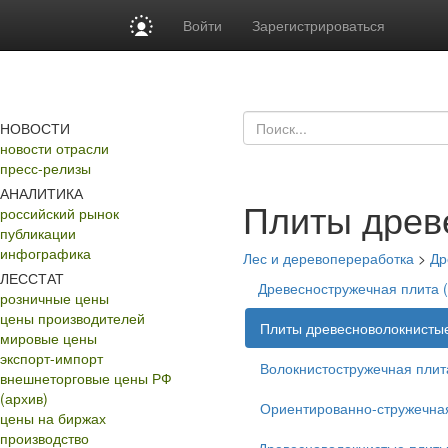
Войти
Зарегистрироваться
НОВОСТИ
новости отрасли
пресс-релизы
АНАЛИТИКА
Плиты древ
российский рынок
публикации
инфографика
Лес и деревопереработка
>
Др
ЛЕССТАТ
Древесностружечная плита 
розничные цены
цены производителей
Плиты древесноволокнисты
мировые цены
экспорт-импорт
Волокнистостружечная плит
внешнеторговые цены РФ
(архив)
Ориентированно-стружечна
цены на биржах
производство