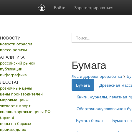
Войти
Зарегистрироваться
НОВОСТИ
новости отрасли
пресс-релизы
АНАЛИТИКА
Бумага
российский рынок
публикации
инфографика
Лес и деревопереработка
>
Бу
ЛЕССТАТ
Бумага
Древесная масс
розничные цены
цены производителей
Книги, журналы, печатная п
мировые цены
экспорт-импорт
Оберточная/упаковочная бу
внешнеторговые цены РФ
(архив)
Бумага белая
Бумага в
цены на биржах
производство