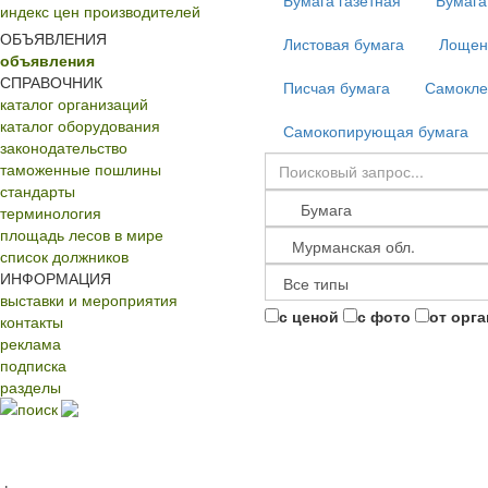
Бумага газетная
Бумага
индекс цен производителей
ОБЪЯВЛЕНИЯ
Листовая бумага
Лощен
объявления
СПРАВОЧНИК
Писчая бумага
Самокле
каталог организаций
каталог оборудования
Самокопирующая бумага
законодательство
таможенные пошлины
стандарты
терминология
площадь лесов в мире
список должников
ИНФОРМАЦИЯ
выставки и мероприятия
с ценой
с фото
от орг
контакты
реклама
подписка
разделы
поиск