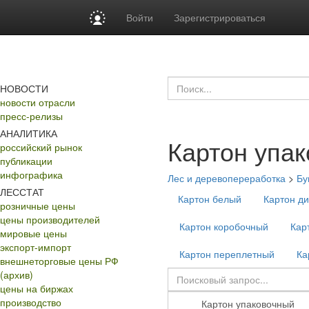
Войти
Зарегистрироваться
НОВОСТИ
новости отрасли
пресс-релизы
АНАЛИТИКА
Картон упа
российский рынок
публикации
инфографика
Лес и деревопереработка
>
Бу
ЛЕССТАТ
Картон белый
Картон д
розничные цены
цены производителей
Картон коробочный
Кар
мировые цены
экспорт-импорт
Картон переплетный
Ка
внешнеторговые цены РФ
(архив)
цены на биржах
производство