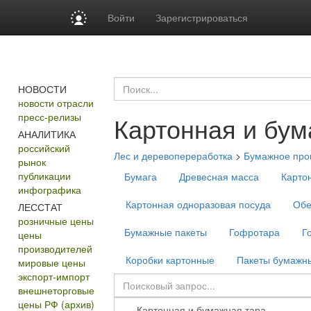
Войти
Зарегистрироваться
НОВОСТИ
новости отрасли
пресс-релизы
Картонная и бум
АНАЛИТИКА
российский
Лес и деревопереработка
>
Бумажное прои
рынок
публикации
Бумага
Древесная масса
Карто
инфографика
Картонная одноразовая посуда
Обе
ЛЕССТАТ
розничные цены
Бумажные пакеты
Гофротара
Г
цены
производителей
Коробки картонные
Пакеты бумажн
мировые цены
экспорт-импорт
внешнеторговые
цены РФ (архив)