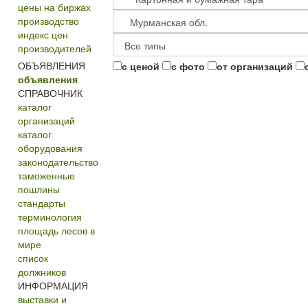
цены на биржах
производство
индекс цен
производителей
ОБЪЯВЛЕНИЯ
с ценой
с фото
от организаций
объявления
СПРАВОЧНИК
каталог
организаций
каталог
оборудования
законодательство
таможенные
пошлины
стандарты
терминология
площадь лесов в
мире
список
должников
ИНФОРМАЦИЯ
выставки и