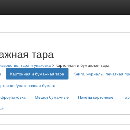
ажная тара
зводство, тара и упаковка
>
Картонная и бумажная тара
н
Картонная и бумажная тара
Книги, журналы, печатная пр
рточная/упаковочная бумага
офроупаковка
Мешки бумажные
Пакеты картонные
Тар
ые